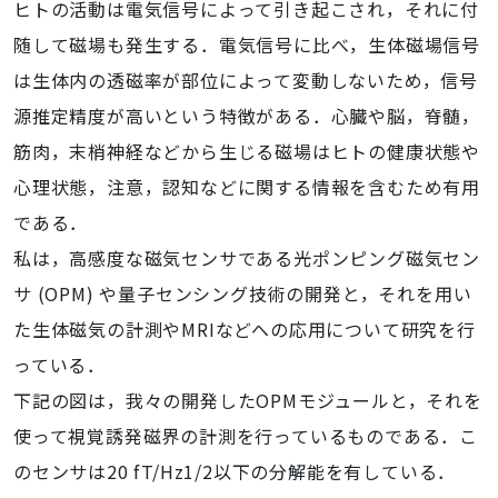
ヒトの活動は電気信号によって引き起こされ，それに付
随して磁場も発生する．電気信号に比べ，生体磁場信号
は生体内の透磁率が部位によって変動しないため，信号
源推定精度が高いという特徴がある．心臓や脳，脊髄，
筋肉，末梢神経などから生じる磁場はヒトの健康状態や
心理状態，注意，認知などに関する情報を含むため有用
である．
私は，高感度な磁気センサである光ポンピング磁気セン
サ (OPM) や量子センシング技術の開発と，それを用い
た生体磁気の計測やMRIなどへの応用について研究を行
っている．
下記の図は，我々の開発したOPMモジュールと，それを
使って視覚誘発磁界の計測を行っているものである．こ
のセンサは20 fT/Hz1/2以下の分解能を有している．