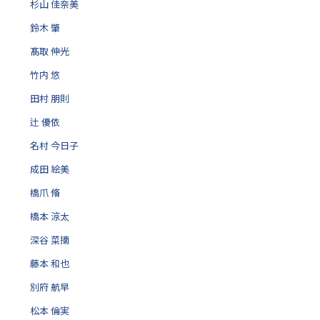
杉山 佳奈美
鈴木 肇
髙取 伸光
竹内 悠
田村 朋則
辻 優依
名村 今日子
成田 絵美
橋爪 脩
橋本 涼太
深谷 菜摘
藤本 和也
別府 航早
松本 倫実