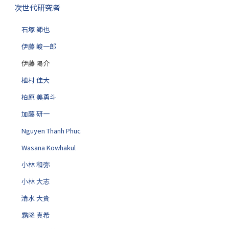
次世代研究者
ー
シ
石塚 師也
ョ
ン
伊藤 峻一郎
伊藤 陽介
植村 佳大
柏原 美勇斗
加藤 研一
Nguyen Thanh Phuc
Wasana Kowhakul
小林 和弥
小林 大志
清水 大貴
霜降 真希