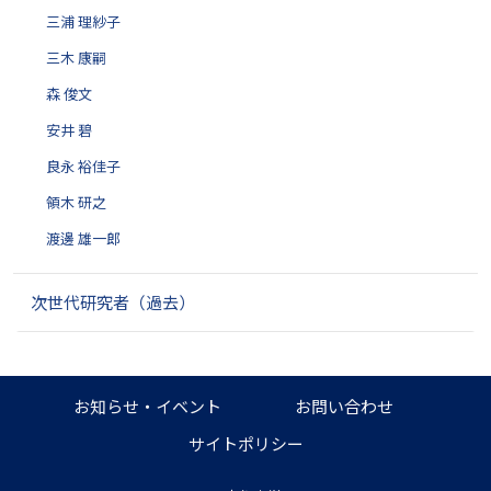
三浦 理紗子
三木 康嗣
森 俊文
安井 碧
良永 裕佳子
領木 研之
渡邊 雄一郎
次世代研究者（過去）
お知らせ・イベント
お問い合わせ
サイトポリシー