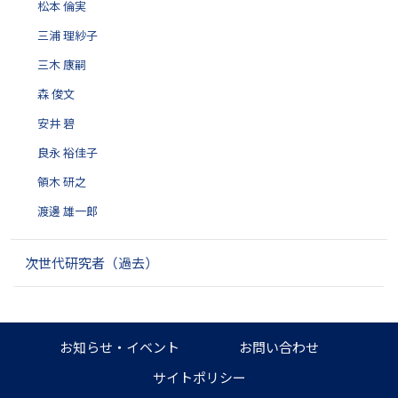
松本 倫実
三浦 理紗子
三木 康嗣
森 俊文
安井 碧
良永 裕佳子
領木 研之
渡邊 雄一郎
次世代研究者（過去）
お知らせ・イベント
お問い合わせ
サイトポリシー