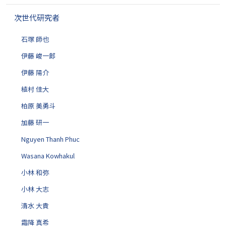
ゲ
次世代研究者
ー
シ
石塚 師也
ョ
ン
伊藤 峻一郎
伊藤 陽介
植村 佳大
柏原 美勇斗
加藤 研一
Nguyen Thanh Phuc
Wasana Kowhakul
小林 和弥
小林 大志
清水 大貴
霜降 真希