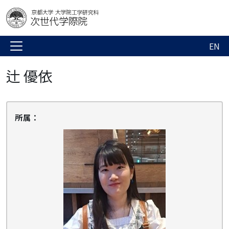
EN
辻 優依
所属：