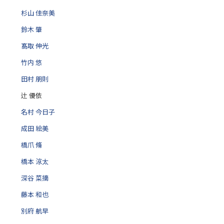
杉山 佳奈美
鈴木 肇
髙取 伸光
竹内 悠
田村 朋則
辻 優依
名村 今日子
成田 絵美
橋爪 脩
橋本 涼太
深谷 菜摘
藤本 和也
別府 航早