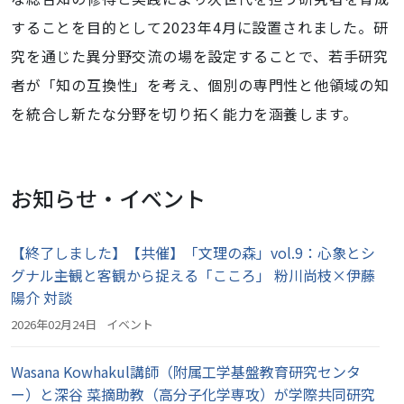
することを目的として
2023
年
4
月に設置されました。研
究を通じた異分野交流の場を設定することで、若手研究
者が「知の互換性」を考え、個別の専門性と他領域の知
を統合し新たな分野を切り拓く能力を涵養します。
お知らせ・イベント
【終了しました】【共催】「文理の森」vol.9：心象とシ
グナル――主観と客観から捉える「こころ」 粉川尚枝×伊藤
陽介 対談
2026年02月24日
イベント
Wasana Kowhakul講師（附属工学基盤教育研究センタ
ー）と深谷 菜摘助教（高分子化学専攻）が学際共同研究