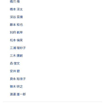
橋爪 脩
橋本 涼太
深谷 菜摘
藤本 和也
別府 航早
松本 倫実
三浦 理紗子
三木 康嗣
森 俊文
安井 碧
良永 裕佳子
領木 研之
渡邊 雄一郎