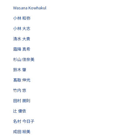
Wasana Kowhakul
小林 和弥
小林 大志
清水 大貴
霜降 真希
杉山 佳奈美
鈴木 肇
髙取 伸光
竹内 悠
田村 朋則
辻 優依
名村 今日子
成田 絵美