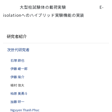
大型柱試験体の載荷実験 E-
isolationへのハイブリッド実験機能の実装
ナ
研究者紹介
ビ
ゲ
次世代研究者
ー
シ
石塚 師也
ョ
ン
伊藤 峻一郎
伊藤 陽介
植村 佳大
柏原 美勇斗
加藤 研一
Nguyen Thanh Phuc