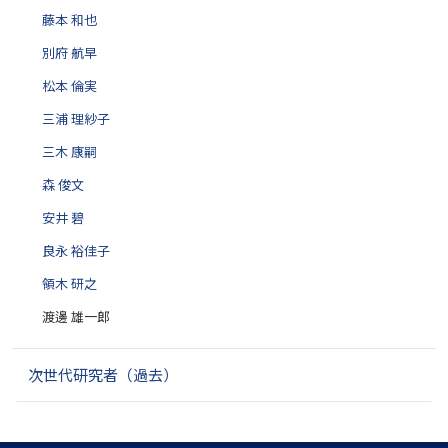
藤本 和也
別府 航早
松本 倫実
三浦 理紗子
三木 康嗣
森 俊文
安井 碧
良永 裕佳子
領木 研之
渡邊 雄一郎
次世代研究者（過去）