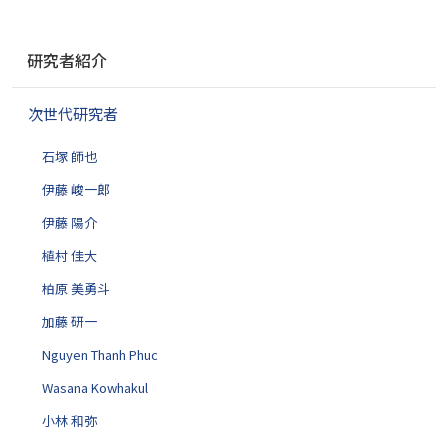
ナ
研究者紹介
ビ
ゲ
次世代研究者
ー
シ
石塚 師也
ョ
ン
伊藤 峻一郎
伊藤 陽介
植村 佳大
柏原 美勇斗
加藤 研一
Nguyen Thanh Phuc
Wasana Kowhakul
小林 和弥