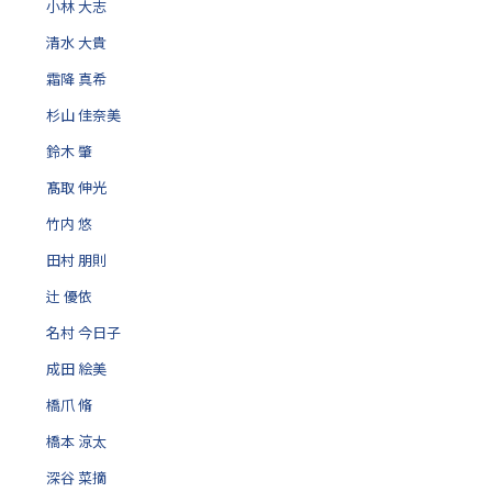
小林 大志
清水 大貴
霜降 真希
杉山 佳奈美
鈴木 肇
髙取 伸光
竹内 悠
田村 朋則
辻 優依
名村 今日子
成田 絵美
橋爪 脩
橋本 涼太
深谷 菜摘