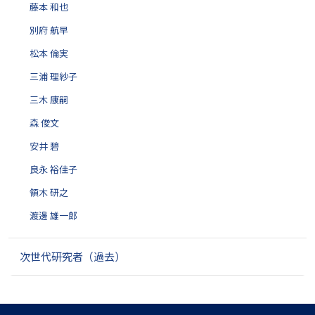
藤本 和也
別府 航早
松本 倫実
三浦 理紗子
三木 康嗣
森 俊文
安井 碧
良永 裕佳子
領木 研之
渡邊 雄一郎
次世代研究者（過去）