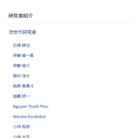
ナ
研究者紹介
ビ
ゲ
次世代研究者
ー
シ
石塚 師也
ョ
ン
伊藤 峻一郎
伊藤 陽介
植村 佳大
柏原 美勇斗
加藤 研一
Nguyen Thanh Phuc
Wasana Kowhakul
小林 和弥
小林 大志