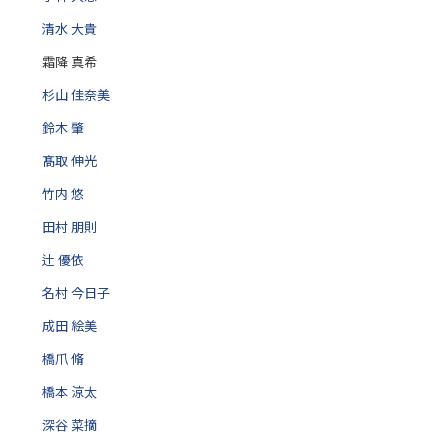
清水 大貴
霜降 真希
杉山 佳奈美
鈴木 肇
髙取 伸光
竹内 悠
田村 朋則
辻 優依
名村 今日子
成田 絵美
橋爪 脩
橋本 涼太
深谷 菜摘