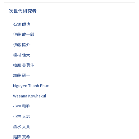
ゲ
次世代研究者
ー
シ
石塚 師也
ョ
ン
伊藤 峻一郎
伊藤 陽介
植村 佳大
柏原 美勇斗
加藤 研一
Nguyen Thanh Phuc
Wasana Kowhakul
小林 和弥
小林 大志
清水 大貴
霜降 真希