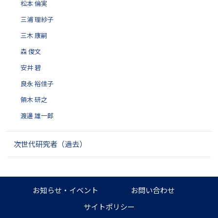
松本 倫実
三浦 理紗子
三木 康嗣
森 俊文
安井 碧
良永 裕佳子
領木 研之
渡邊 雄一郎
次世代研究者（過去）
お知らせ・イベント
お問い合わせ
サイトポリシー