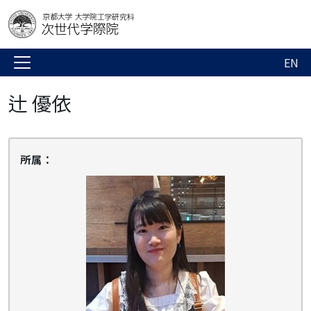
EN
辻 優依
所属：