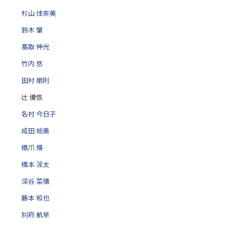
杉山 佳奈美
鈴木 肇
髙取 伸光
竹内 悠
田村 朋則
辻 優依
名村 今日子
成田 絵美
橋爪 脩
橋本 涼太
深谷 菜摘
藤本 和也
別府 航早