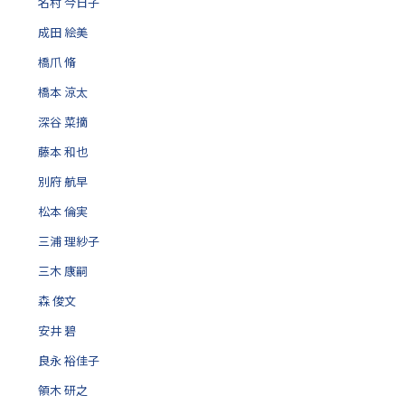
名村 今日子
成田 絵美
橋爪 脩
橋本 涼太
深谷 菜摘
藤本 和也
別府 航早
松本 倫実
三浦 理紗子
三木 康嗣
森 俊文
安井 碧
良永 裕佳子
領木 研之