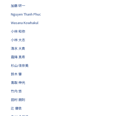
加藤 研一
Nguyen Thanh Phuc
Wasana Kowhakul
小林 和弥
小林 大志
清水 大貴
霜降 真希
杉山 佳奈美
鈴木 肇
髙取 伸光
竹内 悠
田村 朋則
辻 優依