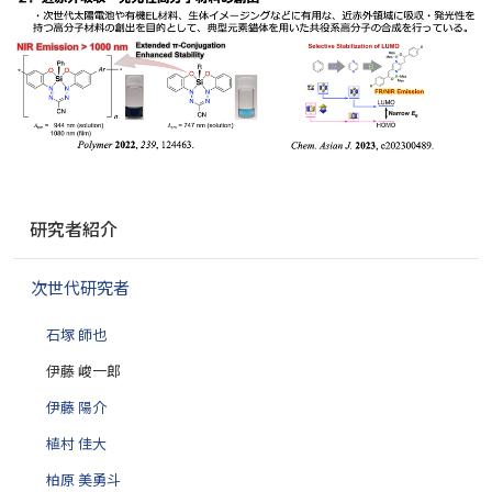
ナ
研究者紹介
ビ
ゲ
次世代研究者
ー
シ
石塚 師也
ョ
ン
伊藤 峻一郎
伊藤 陽介
植村 佳大
柏原 美勇斗