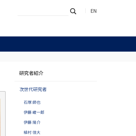
サ
詳
EN
検索
イ
細
ト
検
を
索
検
索
ナ
研究者紹介
ビ
ゲ
次世代研究者
ー
シ
石塚 師也
ョ
ン
伊藤 峻一郎
伊藤 陽介
植村 佳大