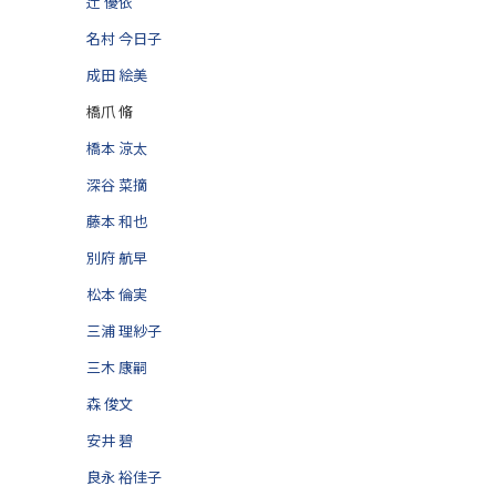
辻 優依
名村 今日子
成田 絵美
橋爪 脩
橋本 涼太
深谷 菜摘
藤本 和也
別府 航早
松本 倫実
三浦 理紗子
三木 康嗣
森 俊文
安井 碧
良永 裕佳子