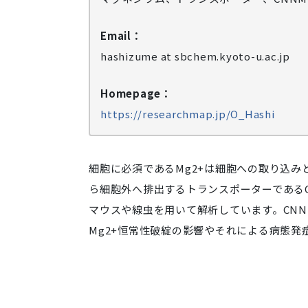
Email：
hashizume at sbchem.kyoto-u.ac.jp
Homepage：
https://researchmap.jp/O_Hashi
細胞に必須であるMg2+は細胞への取り込み
ら細胞外へ排出するトランスポーターであるCyc
マウスや線虫を用いて解析しています。CN
Mg2+恒常性破綻の影響やそれによる病態