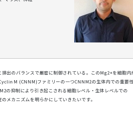
と排出のバランスで厳密に制御されている。このMg2+を細胞内
lin M (CNNM)ファミリーの一つCNNM2の生体内での重要
NM2の抑制により引き起こされる細胞レベル・生体レベルでの
発症のメカニズムを明らかにしていきたいです。