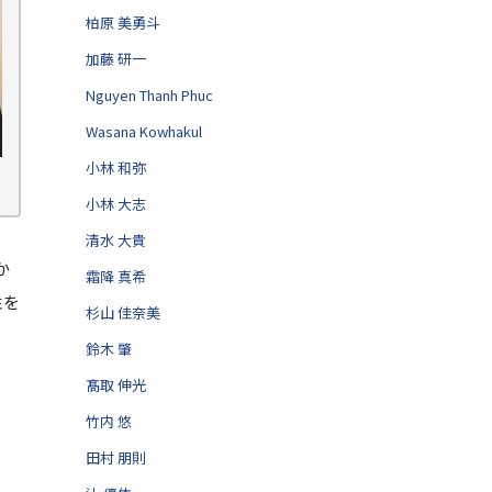
柏原 美勇斗
加藤 研一
Nguyen Thanh Phuc
Wasana Kowhakul
小林 和弥
小林 大志
清水 大貴
か
霜降 真希
性を
杉山 佳奈美
鈴木 肇
髙取 伸光
竹内 悠
田村 朋則