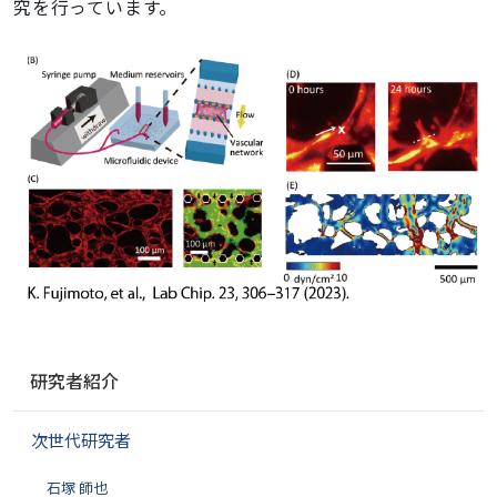
究を行っています。
ナ
研究者紹介
ビ
ゲ
次世代研究者
ー
シ
石塚 師也
ョ