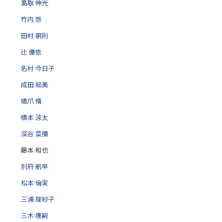
髙取 伸光
竹内 悠
田村 朋則
辻 優依
名村 今日子
成田 絵美
橋爪 脩
橋本 涼太
深谷 菜摘
藤本 和也
別府 航早
松本 倫実
三浦 理紗子
三木 康嗣