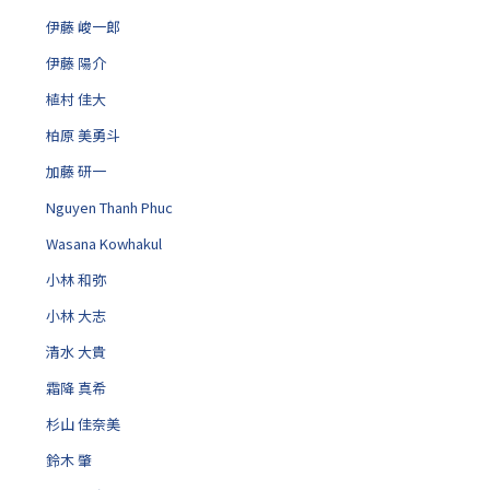
ン
伊藤 峻一郎
伊藤 陽介
植村 佳大
柏原 美勇斗
加藤 研一
Nguyen Thanh Phuc
Wasana Kowhakul
小林 和弥
小林 大志
清水 大貴
霜降 真希
杉山 佳奈美
鈴木 肇