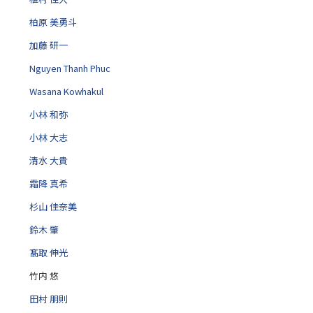
柏原 美勇斗
加藤 研一
Nguyen Thanh Phuc
Wasana Kowhakul
小林 和弥
小林 大志
清水 大貴
霜降 真希
杉山 佳奈美
鈴木 肇
髙取 伸光
竹内 悠
田村 朋則