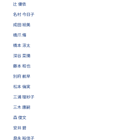
辻 優依
名村 今日子
成田 絵美
橋爪 脩
橋本 涼太
深谷 菜摘
藤本 和也
別府 航早
松本 倫実
三浦 理紗子
三木 康嗣
森 俊文
安井 碧
良永 裕佳子