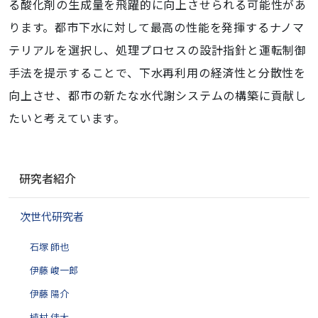
る酸化剤の生成量を飛躍的に向上させられる可能性があ
ります。都市下水に対して最高の性能を発揮するナノマ
テリアルを選択し、処理プロセスの設計指針と運転制御
手法を提示することで、下水再利用の経済性と分散性を
向上させ、都市の新たな水代謝システムの構築に貢献し
たいと考えています。
ナ
研究者紹介
ビ
ゲ
次世代研究者
ー
シ
石塚 師也
ョ
ン
伊藤 峻一郎
伊藤 陽介
植村 佳大