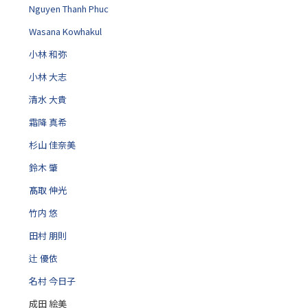
Nguyen Thanh Phuc
Wasana Kowhakul
小林 和弥
小林 大志
清水 大貴
霜降 真希
杉山 佳奈美
鈴木 肇
髙取 伸光
竹内 悠
田村 朋則
辻 優依
名村 今日子
成田 絵美