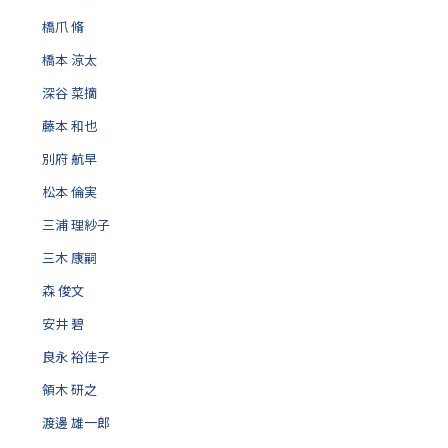
橋爪 脩
橋本 涼太
深谷 菜摘
藤本 和也
別府 航早
松本 倫実
三浦 理紗子
三木 康嗣
森 俊文
安井 碧
良永 裕佳子
領木 研之
渡邊 雄一郎