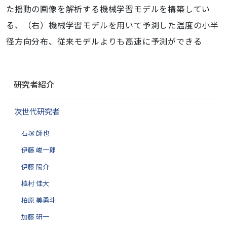
た揺動の画像を解析する機械学習モデルを構築してい
る、（右）機械学習モデルを用いて予測した温度の小半
径方向分布、従来モデルよりも高速に予測ができる
ナ
研究者紹介
ビ
ゲ
次世代研究者
ー
シ
石塚 師也
ョ
ン
伊藤 峻一郎
伊藤 陽介
植村 佳大
柏原 美勇斗
加藤 研一